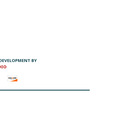
231 331 4000
https://kalamaria.gr/
DEVELOPMENT BY
DIO